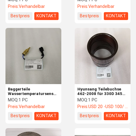
918F 938G 928G
Preis:
Verhandelbar
Preis:
Verhandelbar
Bestpreis
KONTAKT
Bestpreis
KONTAKT
Baggerteile
Hyunsang Teilebuchse
Wassertemperatursensor
462-2008 für 330D 345C
1-83161033-0
345D 336D
MOQ:
1 PC
MOQ:
1 PC
1831610330 Für 6HK1
Preis:
Verhandelbar
Preis:
USD 20 -USD 100/ pc
6BG1 6WG1 6SD1 4BG1
Bestpreis
KONTAKT
Bestpreis
KONTAKT