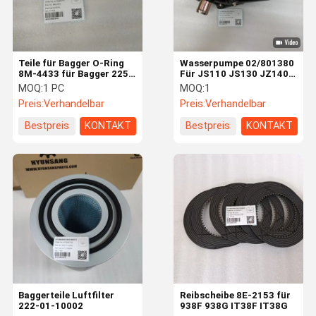
Teile für Bagger O-Ring
Wasserpumpe 02/801380
8M-4433 für Bagger 225
Für JS110 JS130 JZ140
Lastwagen 770G
JS145W JS160 4BG1
MOQ:
1 PC
MOQ:
1
Preis:
Verhandelbar
Preis:
Verhandelbar
Bestpreis
KONTAKT
Bestpreis
KONTAKT
Haus
Produkte
Videos
Über Uns
Baggerteile Luftfilter
Reibscheibe 8E-2153 für
222-01-10002
938F 938G IT38F IT38G