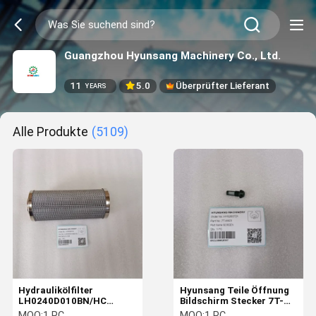
Guangzhou Hyunsang Machinery Co., Ltd.
11
5.0
Überprüfter Lieferant
YEARS
Alle Produkte
(5109)
Hydraulikölfilter
Hyunsang Teile Öffnung
LH0240D010BN/HC
Bildschirm Stecker 7T-
Leemin Hydraulikfilter
8803 Für 924GZ 928F
MOQ:
1 PC
MOQ:
1 PC