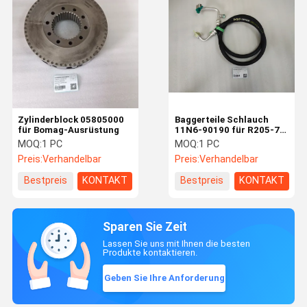
Zylinderblock 05805000
Baggerteile Schlauch
für Bomag-Ausrüstung
11N6-90190 für R205-7
R215-7 R225-7
MOQ:
1 PC
MOQ:
1 PC
Preis:
Verhandelbar
Preis:
Verhandelbar
Bestpreis
KONTAKT
Bestpreis
KONTAKT
Sparen Sie Zeit
Lassen Sie uns mit Ihnen die besten
Produkte kontaktieren.
Geben Sie Ihre Anforderung