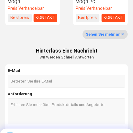
MOQ:
1
MOQ:
1 PC
Preis:
Verhandelbar
Preis:
Verhandelbar
Fabrik-
Qualitätskon
Treten Sie
Fordern Sie
Bestpreis
KONTAKT
Bestpreis
KONTAKT
Ausflug
Trolle
Mit Uns In
Ein Zitat
Verbindung
Sehen Sie mehr an
Bagger-hydraulische Teile
Hinterlass Eine Nachricht
BaggerMaschinenteile
Wir Werden Schnell Antworten
Bagger-Dichtungs-Ausrüstungen
E-Mail
Elektrische Teile des Baggers
Bagger-Schwenker-Gelenk
Anforderung
Baggerschwingenlager
Bagger-hydraulischer Schlauch
Bagger-Filter