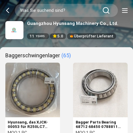
Guangzhou Hyunsang Machinery Co., Ltd.
11
5.0
Überprüfter Lieferant
YEARS
Baggerschwingenlager
(65)
Hyunsang, das XJCK-
Bagger Parts Bearing
00053 für R250LC7
68712 68450 0788811
R290LC7 R305LC7
0677203 für E110B E40B
MOQ:
1 PC
MOQ:
1 PC