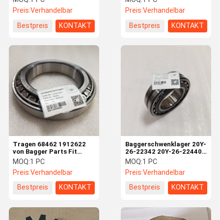
R320LC7 trägt
Preis:
Verhandelbar
Preis:
Verhandelbar
Bestpreis
KONTAKT
Bestpreis
KONTAKT
Tragen 68462 1912622
Baggerschwenklager 20Y-
von Bagger Parts Fit
26-22342 20Y-26-22440
E110B E240 E300B
Für HB205 HB215 PC200
MOQ:
1 PC
MOQ:
1 PC
PC200CA BP500
Preis:
Verhandelbar
Preis:
Verhandelbar
Bestpreis
KONTAKT
Bestpreis
KONTAKT