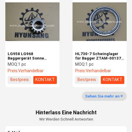
Bagger-Hydrozylinder
Bagger-Buchsen und Stifte
Bagger-Kabinen-Teile
Baggerfahrgestellteile
LG958 LG968
HL730-7 Schwinglager
Baggergerät Sonne
für Bagger ZTAM-00137
Gewinnende Ersatzteile
2907000051
ZTAM-00168 ZTAM-
MOQ:
1 pc
MOQ:
1 pc
29090000031
00176 ZTAM-00169
Preis:
Verhandelbar
Preis:
Verhandelbar
Bagger-Reduzierer-Gang-Teile
29370012691
ZTAM-00509
Bestpreis
KONTAKT
Bestpreis
KONTAKT
Bagger-Ersatzteile
Hyundai-Baggerteile
Sehen Sie mehr an
-Bagger-Teile
Hinterlass Eine Nachricht
Wir Werden Schnell Antworten
-Bagger-Teile