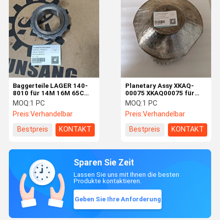
Baggerteile LAGER 140-
Planetary Assy XKAQ-
8010 für 14M 16M 65C
00075 XKAQ00075 für
65E 75C 75D
R160LC7 R180LC7
MOQ:
1 PC
MOQ:
1 PC
R210LC7
Preis:
Verhandelbar
Preis:
Verhandelbar
Bestpreis
KONTAKT
Bestpreis
KONTAKT
Sparen Sie Zeit
Lassen Sie uns mit Ihnen die besten
Produkte kontaktieren.
Geben Sie Ihre Anforderung