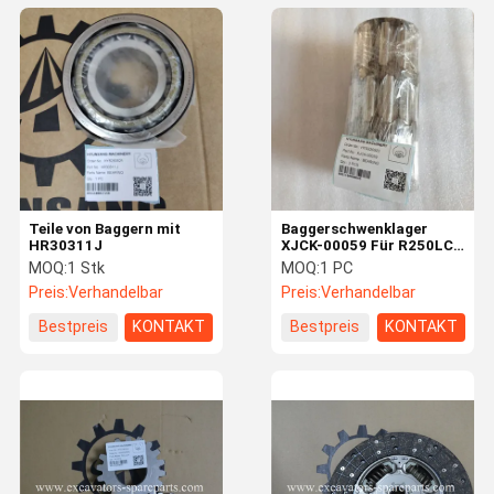
Teile von Baggern mit
Baggerschwenklager
HR30311J
XJCK-00059 Für R250LC7
R290LC7 R305LC7
MOQ:
1 Stk
MOQ:
1 PC
R320LC7
Preis:
Verhandelbar
Preis:
Verhandelbar
Bestpreis
KONTAKT
Bestpreis
KONTAKT