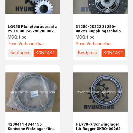
LG958 Planetenradersatz
31250-0K222 31250-
2907000056 2907000028
0K221 Kupplungsscheibe
2907000015
31250-0K280 31210-
MOQ:
1 pc
MOQ:
1 pc
0K280 31230-71050 für
Preis:
Verhandelbar
Preis:
Verhandelbar
Kun25 KUN36
Bestpreis
KONTAKT
Bestpreis
KONTAKT
Haus
Produkte
Videos
Über Uns
4200411 4344155
HL770-7 Schwinglager
Konische Walzlager für
für Bagger XKBQ-00262