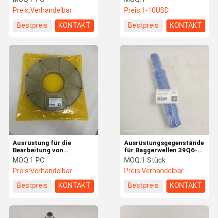
162-4304 1624304
BP500, HB205, HB215,
Preis:
Verhandelbar
Preis:
1-10USD
PC200, PC200CA,
Bestpreis
KONTAKT
Bestpreis
KONTAKT
Ausrüstung für die
Ausrüstungsgegenstände
Bearbeitung von
für Baggerwellen 39Q6-
Schleppmaschinen und
41180 39Q6-12121 Für
MOQ:
1 PC
MOQ:
1 Stück
Schleppmaschinen
R260LC9S R215LC7
Preis:
Verhandelbar
Preis:
Verhandelbar
Bestpreis
KONTAKT
Bestpreis
KONTAKT