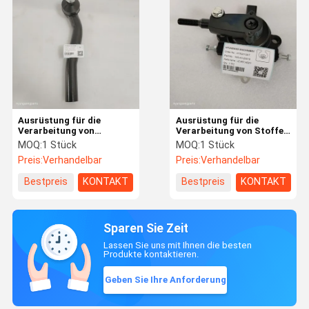
Ausrüstung für die
Ausrüstung für die
Verarbeitung von
Verarbeitung von Stoffen
Schmelzkörpern und
und Stoffen,
MOQ:
1 Stück
MOQ:
1 Stück
Schmelzkörpern
einschließlich der
Preis:
Verhandelbar
Preis:
Verhandelbar
Verarbeitung von Stoffen
und Stoffen
Bestpreis
KONTAKT
Bestpreis
KONTAKT
Sparen Sie Zeit
Lassen Sie uns mit Ihnen die besten
Produkte kontaktieren.
Geben Sie Ihre Anforderung