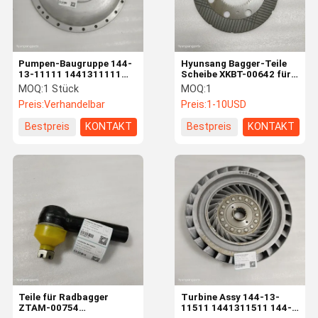
Pumpen-Baugruppe 144-
Hyunsang Bagger-Teile
13-11111 1441311111
Scheibe XKBT-00642 für
144-13-11122
35D-9, 35D-9A, 35D-9K,
MOQ:
1 Stück
MOQ:
1
1441311122 für D65A
35D-9S
Preis:
Verhandelbar
Preis:
1-10USD
D65S
Bestpreis
KONTAKT
Bestpreis
KONTAKT
Haus
Produkte
Videos
Über Uns
Teile für Radbagger
Turbine Assy 144-13-
ZTAM-00754
11511 1441311511 144-