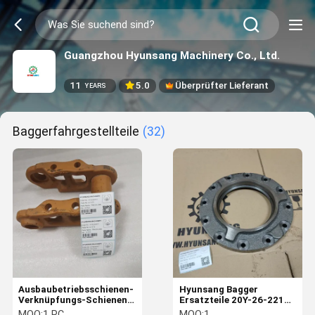
Guangzhou Hyunsang Machinery Co., Ltd.
11
5.0
Überprüfter Lieferant
YEARS
Baggerfahrgestellteile
(32)
Ausbaubetriebsschienen-
Hyunsang Bagger
Verknüpfungs-Schienen-
Ersatzteile 20Y-26-22191
Busch 4I-7475 4I-7476
Gehäuse Abdeckung für
MOQ:
1 PC
MOQ:
1