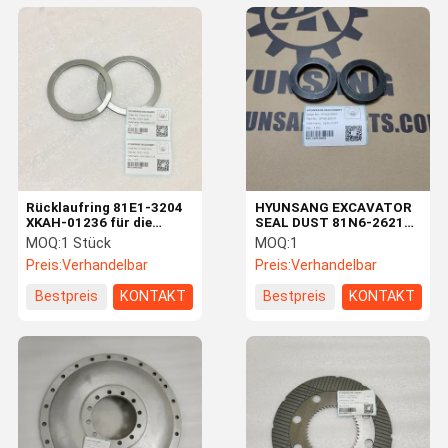
Rücklaufring 81E1-3204
HYUNSANG EXCAVATOR
XKAH-01236 für die
SEAL DUST 81N6-26210
Baggermaschine
81N626210 für R250LC3
MOQ:
1 Stück
MOQ:
1
R160LC7 R180LC7
R250LC7A HX220NL
Preis:
Verhandelbar
Preis:
Verhandelbar
R210LC7
Bestpreis
KONTAKT
Bestpreis
KONTAKT