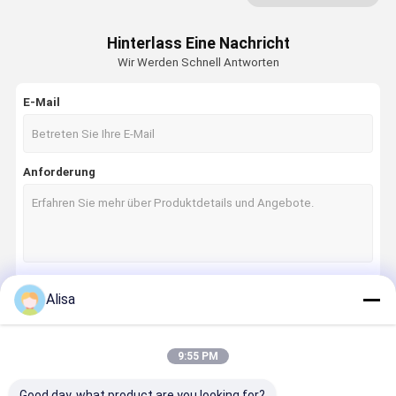
Bagger-Hydrozylinder
Hinterlass Eine Nachricht
Wir Werden Schnell Antworten
Bagger-Buchsen und Stifte
Bagger-Kabinen-Teile
E-Mail
Baggerfahrgestellteile
Anforderung
Gewinnende Ersatzteile
Bagger-Reduzierer-Gang-Teile
Bagger-Ersatzteile
Hyundai-Baggerteile
Alisa
Fortsetzen
-Bagger-Teile
9:55 PM
-Bagger-Teile
Unsere Kategorien
Good day, what product are you looking for?