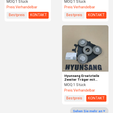
Gelenkstiefel für R55W-9
13-11522 1441311522
MOQ:
1 Stück
MOQ:
1 Stück
R55W-9S
für D65A D75A
Preis:
Verhandelbar
Preis:
Verhandelbar
Fabrik-
Qualitätskon
Treten Sie
Fordern Sie
Bestpreis
KONTAKT
Bestpreis
KONTAKT
Ausflug
Trolle
Mit Uns In
Ein Zitat
Verbindung
Bagger-hydraulische Teile
BaggerMaschinenteile
Bagger-Dichtungs-Ausrüstungen
Elektrische Teile des Baggers
Hyunsang Ersatzteile
Bagger-Schwenker-Gelenk
Zweiter Träger mit
Sonnenantrieb für HD512
MOQ:
1 Stück
Baumaschinen
Baggerschwingenlager
Preis:
Verhandelbar
Bestpreis
KONTAKT
Bagger-hydraulischer Schlauch
Bagger-Filter
Sehen Sie mehr an