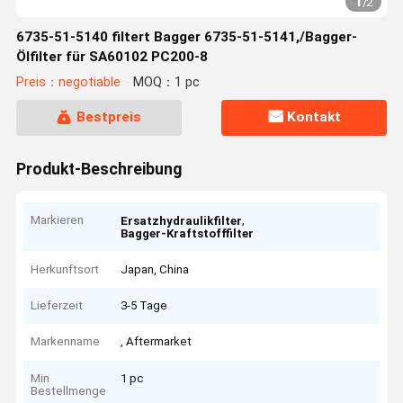
1
/
2
6735-51-5140 filtert Bagger 6735-51-5141,/Bagger-
Ölfilter für SA60102 PC200-8
Preis：negotiable
MOQ：1 pc
Bestpreis
Kontakt
Produkt-Beschreibung
Markieren
,
Ersatzhydraulikfilter
Bagger-Kraftstofffilter
Herkunftsort
Japan, China
Lieferzeit
3-5 Tage
Markenname
, Aftermarket
Min
1 pc
Bestellmenge