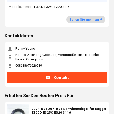
Modellnummer
E320D E325C E320 3116
Sehen Sie mehr an
Kontaktdaten
Penny Young
No.218, Zhisheng-Gebäude, Weststraße Huanxi, Tianhe-
Bezirk, Guangzhou
008618676626519
Kontakt
Erhalten Sie Den Besten Preis Für
207-1571 2071571 Schwimmsiegel für Bagger
E320D E325C E320 3116