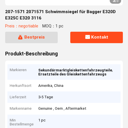
3
/
3
207-1571 2071571 Schwimmsiegel für Bagger E320D
E325C E320 3116
Preis：negotiable
MOQ：1 pc
Bestpreis
Kontakt
Produkt-Beschreibung
Markieren
,
Sekundärmarktgleiskettenfahrzeugteile
Ersatzteile des Gleiskettenfahrzeugs
Herkunftsort
Amerika, China
Lieferzeit
3-5 Tage
Markenname
Genuine , Oem , Aftermarket
Min
1 pc
Bestellmenge