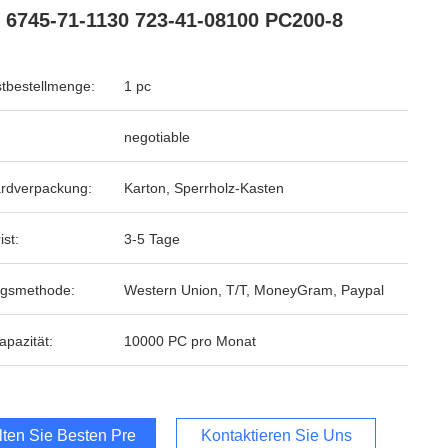
 6745-71-1130 723-41-08100 PC200-8
tbestellmenge:
1 pc
negotiable
rdverpackung:
Karton, Sperrholz-Kasten
ist:
3-5 Tage
ngsmethode:
Western Union, T/T, MoneyGram, Paypal
apazität:
10000 PC pro Monat
lten Sie Besten Preis
Kontaktieren Sie Uns