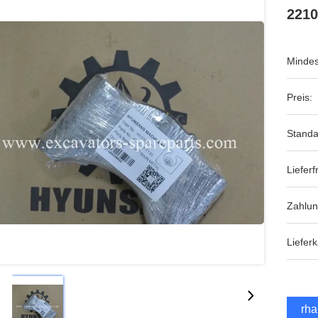
2210
Mindes
Preis:
Standa
Lieferfr
Zahlu
Lieferk
Erha