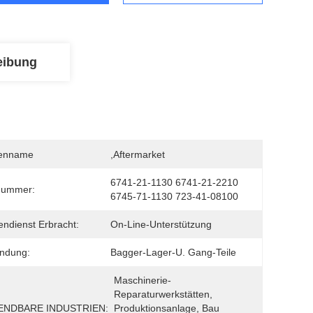
eibung
enname
,Aftermarket
6741-21-1130 6741-21-2210 
nummer:
6745-71-1130 723-41-08100
ndienst Erbracht:
On-Line-Unterstützung
ndung:
Bagger-Lager-U. Gang-Teile
Maschinerie-
Reparaturwerkstätten, 
NDBARE INDUSTRIEN:
Produktionsanlage, Bau 