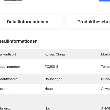
Detailinformationen
Produktbeschr
etailinformationen
rkunftsort
Korea, China
Mark
odellnummer
PC200-8
Teile
roduktname:
Hauptlager
Kunde
ustand:
Neue
Anwe
fizienz:
Hoch
ANWE