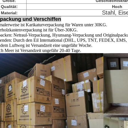
Größe:
Geschlechtskran
Qualität:
Hoch
Stahl, Eis
Material:
packung und Verschiffen
alerweise ist Karikaturverpackung für Waren unter 30KG.
rholzkastenverpackung ist für Über-30KG.
packen: Netraul-Verpackung, Hyunsang-Verpackung und Originalpack
enden: Durch den Eil International (DHL, UPS, TNT, FEDEX, EMS, etc
dem Luftweg ist Versandzeit eine ungefähr Woche.
h Meer ist Versandzeit ungefähr 20-40 Tage.