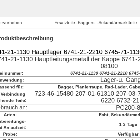
ervorheben:
Ersatzteile -Baggers
, 
-Sekundärmarktteile
roduktbeschreibung
41-21-1130 Hauptlager 6741-21-2210 6745-71-113
741-21-1130 Hauptleitungsmetall der Kappe 6741-
08100
eilnummer:
6741-21-1130 6741-21-2210 6745
Lager-u. Gang
nwendung:
assend für:
Bagger, Planierraupe, Rad-Lader, Gabel
723-46-15480 207-01-61310 207-03-
 Verbindung
6220 6732-21
ehende Teile:
PC200-
brauch an:
Arten:
Echt, Sekundärmar
rbereitungs-
1-3 Tage
d Anlaufzeit:
Probe:
Verfügbar