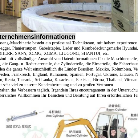
ternehmensinformationen
sang-Maschinerie besteht ein professinal Technikteam, mit hohem experirence
Bagger, Planierraupen, Gabelstapler, Lader und Kranbedeckungsmarke
Hyundai
BHERR, SANY, XCMG, XGMA, LIUGONG, SHANTUI, etc.
sind mit vollständiger Auswahl von Dateninformationen für die Maschinenteile, d
, die Gang- u. Reduziererteile, die Zylinderteile, die Eimerteile, die Fahrerhau
en die ganze Welt einschließlich die Länder Brasilien, Mexiko, Kolumbien, Ve
eden, Frankreich, England, Rumänien, Spanien, Portugal, Ukraine, Litauen, No
n, Kenia, Tansania, Sri Lanka, Kasachstan, Pakistan, Birma, Thailand, Vitenam,
t sehr viel zu unserer Kundenbetreuung und zu großen Vertrauen.
halten das Verbessern täglich. Irgendein Ihres encouragament in der Untersuchu
herzliches Willkommen Ihr Besuchen und Beratung auf Ihren erforderlichen Tei