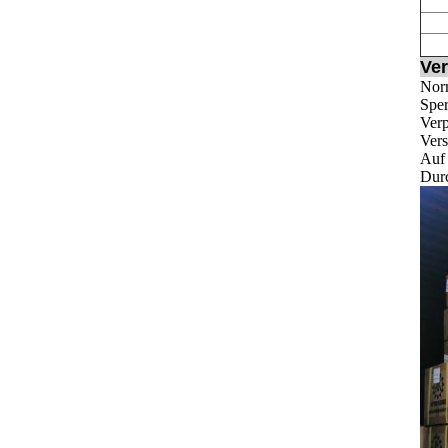
Ver
Norm
Sper
Ver
Vers
Auf 
Durc