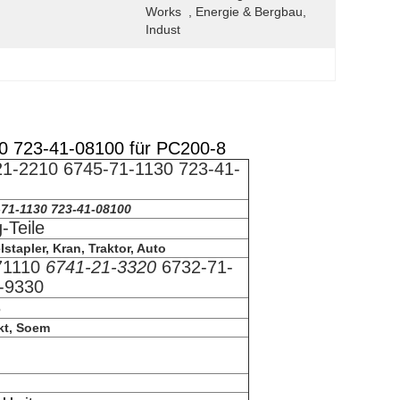
Works  , Energie & Bergbau, 
Indust
0 723-41-08100 für PC200-8
21-2210 6745-71-1130 723-41-
-71-1130 723-41-08100
-Teile
stapler, Kran, Traktor, Auto
71110
6741-21-3320
6732-71-
-9330
8
kt, Soem