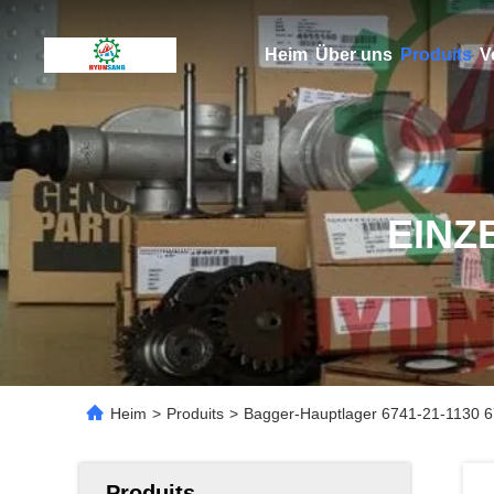
Heim
Über uns
Produits
V
EINZ
Heim
>
Produits
>
Bagger-Hauptlager 6741-21-1130 
Produits