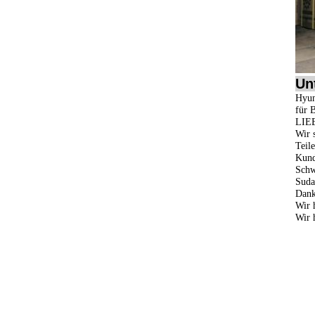
Un
Hyun
für 
LIE
Wir 
Teile
Kund
Schw
Suda
Dank
Wir 
Wir 