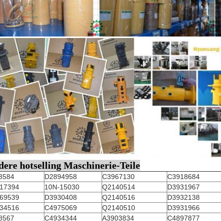
ere hotselling Maschinerie-Teile
3584
D2894958
C3967130
C3918684
17394
10N-15030
Q2140514
D3931967
69539
D3930408
Q2140516
D3932138
34516
C4975069
Q2140510
D3931966
8567
C4934344
A3903834
C4897877