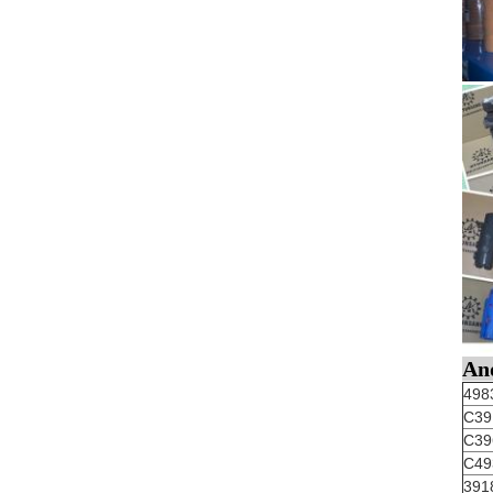
And
498
C39
C39
C49
391