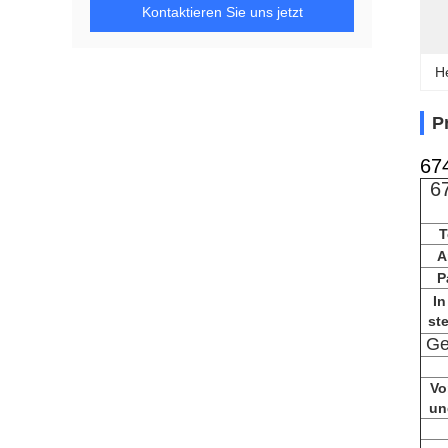
Kontaktieren Sie uns jetzt
H
P
67
6
T
A
P
In
st
Ge
Vo
un