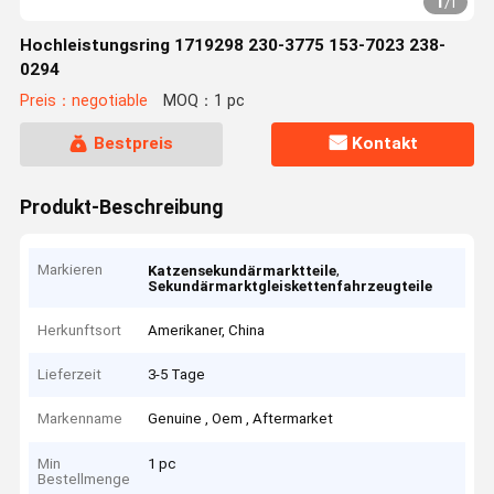
1
/
1
Hochleistungsring 1719298 230-3775 153-7023 238-
0294
Preis：negotiable
MOQ：1 pc
Bestpreis
Kontakt
Produkt-Beschreibung
Markieren
,
Katzensekundärmarktteile
Sekundärmarktgleiskettenfahrzeugteile
Herkunftsort
Amerikaner, China
Lieferzeit
3-5 Tage
Markenname
Genuine , Oem , Aftermarket
Min
1 pc
Bestellmenge