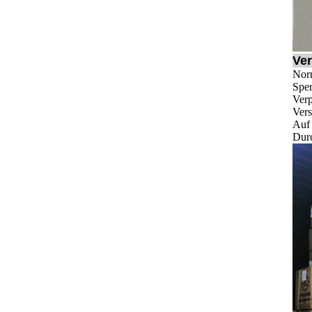
Ver
Norm
Sper
Ver
Vers
Auf 
Durc