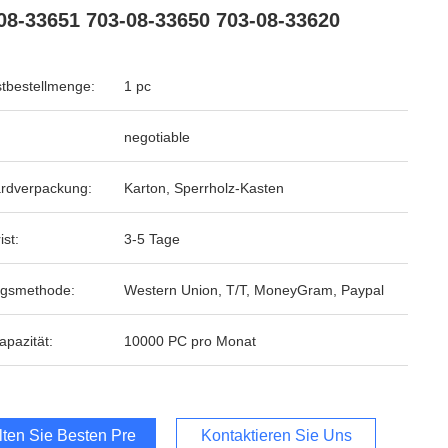
08-33651 703-08-33650 703-08-33620
tbestellmenge:
1 pc
negotiable
rdverpackung:
Karton, Sperrholz-Kasten
ist:
3-5 Tage
ngsmethode:
Western Union, T/T, MoneyGram, Paypal
apazität:
10000 PC pro Monat
lten Sie Besten Preis
Kontaktieren Sie Uns