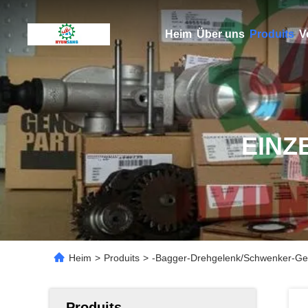
Heim
Über uns
Produits
V
EINZ
Heim
>
Produits
>
-Bagger-Drehgelenk/Schwenker-Ge
Produits