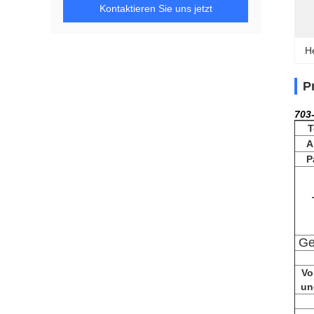
Kontaktieren Sie uns jetzt
H
P
703
T
A
P
Ge
Vo
un