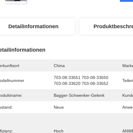
Detailinformationen
Produktbeschr
etailinformationen
rkunftsort
China
Mark
703-08-33651 703-08-33650 
odellnummer
Teile
703-08-33620 703-08-33652
roduktname:
Bagger-Schwenker-Gelenk
Kunde
ustand:
Neue
Anwe
fizienz:
Hoch
ANWE