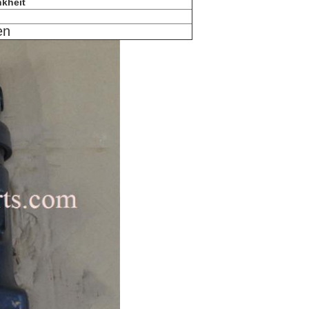
kheit
en