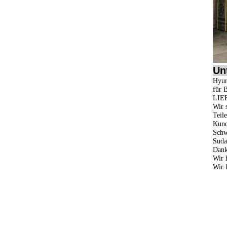
Un
Hyun
für 
LIE
Wir 
Teile
Kund
Schw
Suda
Dank
Wir 
Wir 