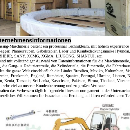
ternehmensinformationen
sang-Maschinerie besteht ein professinal Technikteam, mit hohem experirence
Bagger, Planierraupen, Gabelstapler, Lader und Kranbedeckungsmarke
Hyundai
BHERR, SANY, XCMG, XGMA, LIUGONG, SHANTUI, etc.
sind mit vollständiger Auswahl von Dateninformationen für die Maschinenteile, d
, die Gang- u. Reduziererteile, die Zylinderteile, die Eimerteile, die Fahrerhau
en die ganze Welt einschließlich die Länder Brasilien, Mexiko, Kolumbien, Ve
eden, Frankreich, England, Rumänien, Spanien, Portugal, Ukraine, Litauen, No
n, Kenia, Tansania, Sri Lanka, Kasachstan, Pakistan, Birma, Thailand, Vitenam,
t sehr viel zu unserer Kundenbetreuung und zu großen Vertrauen.
halten das Verbessern täglich. Irgendein Ihres encouragament in der Untersuchu
herzliches Willkommen Ihr Besuchen und Beratung auf Ihren erforderlichen Tei