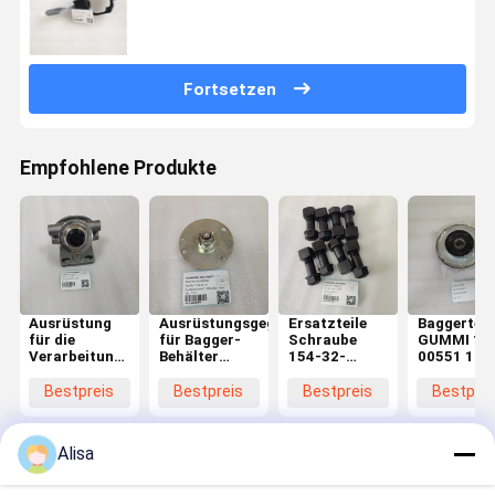
Fortsetzen
Empfohlene Produkte
Ausrüstung
Ausrüstungsgegenstände
Ersatzteile
Baggerteil
für die
für Bagger-
Schraube
GUMMI 16
Verarbeitung
Behälter
154-32-
00551 161
von
Assy-Safety
71250 für
00548 Für
Schmelzwasser
71N6-20141
Bulldozer
DX140W
Bestpreis
Bestpreis
Bestpreis
Bestprei
Für R110-7
D85EX-15
DX190W
R140LC-7
DX210W
R160LC7A
DX225
Alisa
R180LC7
R210LC7A