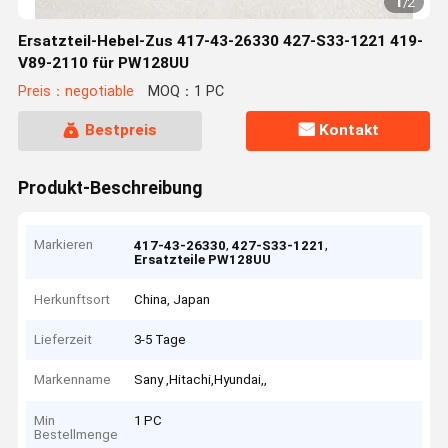
1
/
2
Ersatzteil-Hebel-Zus 417-43-26330 427-S33-1221 419-
V89-2110 für PW128UU
Preis：negotiable
MOQ：1 PC
Bestpreis
Kontakt
Produkt-Beschreibung
Markieren
,
,
417-43-26330
427-S33-1221
Ersatzteile PW128UU
Herkunftsort
China, Japan
Lieferzeit
3-5 Tage
Markenname
Sany ,Hitachi,Hyundai,,
Min
1 PC
Bestellmenge