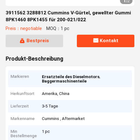
1
/
2
3911562 3288812 Cummins V-Gürtel, gewellter Gummi
8PK1460 8PK1455 für 200-021/022
Preis：negotiable
MOQ：1 pc
Bestpreis
Kontakt
Produkt-Beschreibung
Markieren
,
Ersatzteile des Dieselmotors
Baggermaschinenteile
Herkunftsort
Amerika, China
Lieferzeit
3-5 Tage
Markenname
Cummins , Aftermarket
Min
1 pc
Bestellmenge