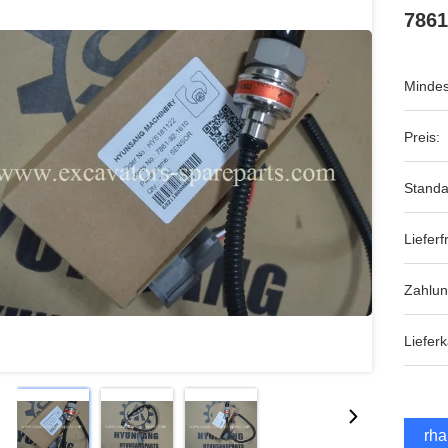
7861
Mindes
Preis:
Standa
Lieferfr
Zahlu
Lieferk
Erha