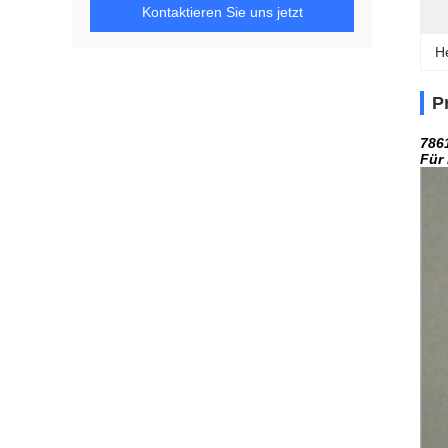
Kontaktieren Sie uns jetzt
H
P
786
Für