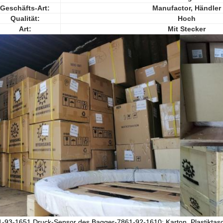
Geschäfts-Art:
Manufactor, Händler
Qualität:
Hoch
Art:
Mit Stecker
-93-1651 Druck-Sensor des Bagger-7861-92-1610: Karton, Plastiktas