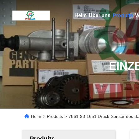
Heim
Über uns
Produits
V
EINZ
Heim
>
Produits
>
7861-93-1651 Druck-Sensor des B
Produits