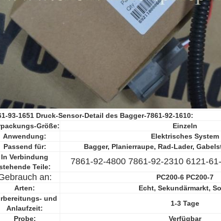
61-93-1651 Druck-Sensor-
Detail
des Bagger-7861-92-1610
:
rpackungs-Größe:
Einzeln
Anwendung:
Elektrisches System
Passend für:
Bagger, Planierraupe, Rad-Lader, Gabelst
In Verbindung
7861-92-4800 7861-92-2310 6121-61
stehende Teile:
Gebrauch an:
PC200-6 PC200-7
Arten:
Echt, Sekundärmarkt, S
rbereitungs- und
1-3 Tage
Anlaufzeit:
Probe:
Verfügbar