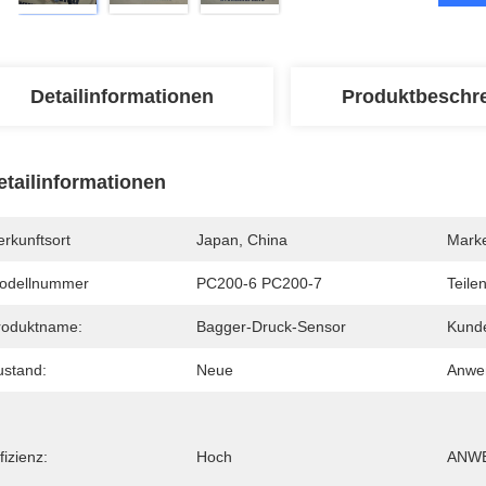
Detailinformationen
Produktbeschr
etailinformationen
rkunftsort
Japan, China
Mark
odellnummer
PC200-6 PC200-7
Teile
roduktname:
Bagger-Druck-Sensor
Kunde
ustand:
Neue
Anwe
fizienz:
Hoch
ANWE