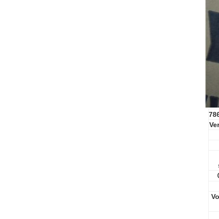
78
Ve
Vo