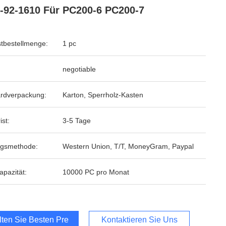
-92-1610 Für PC200-6 PC200-7
tbestellmenge:
1 pc
negotiable
rdverpackung:
Karton, Sperrholz-Kasten
ist:
3-5 Tage
ngsmethode:
Western Union, T/T, MoneyGram, Paypal
apazität:
10000 PC pro Monat
lten Sie Besten Preis
Kontaktieren Sie Uns