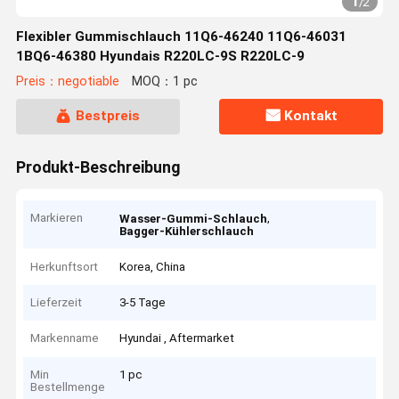
1
/
2
Flexibler Gummischlauch 11Q6-46240 11Q6-46031
1BQ6-46380 Hyundais R220LC-9S R220LC-9
Preis：negotiable
MOQ：1 pc
Bestpreis
Kontakt
Produkt-Beschreibung
Markieren
,
Wasser-Gummi-Schlauch
Bagger-Kühlerschlauch
Herkunftsort
Korea, China
Lieferzeit
3-5 Tage
Markenname
Hyundai , Aftermarket
Min
1 pc
Bestellmenge