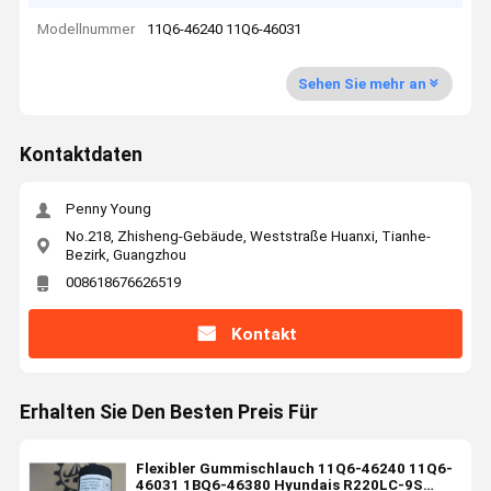
Modellnummer
11Q6-46240 11Q6-46031
Sehen Sie mehr an
Kontaktdaten
Penny Young
No.218, Zhisheng-Gebäude, Weststraße Huanxi, Tianhe-
Bezirk, Guangzhou
008618676626519
Kontakt
Erhalten Sie Den Besten Preis Für
Flexibler Gummischlauch 11Q6-46240 11Q6-
46031 1BQ6-46380 Hyundais R220LC-9S