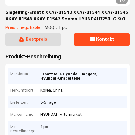
1
/
2
Siegelring-Ersatz XKAY-01543 XKAY-01544 XKAY-01545
XKAY-01546 XKAY-01547 Soems HYUNDAI R250LC-9 O
Preis：negotiable
MOQ：1 pc
Bestpreis
Kontakt
Produkt-Beschreibung
Markieren
,
Ersatzteile Hyundai-Baggers
Hyundai-Gräberteile
Herkunftsort
Korea, China
Lieferzeit
3-5 Tage
Markenname
HYUNDAI , Aftermarket
Min
1 pc
Bestellmenge