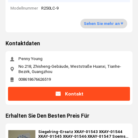
Modellnummer
R250LC-9
Sehen Sie mehr an
Kontaktdaten
Penny Young
No.218, Zhisheng-Gebäude, Weststraße Huanxi, Tianhe-
Bezirk, Guangzhou
008618676626519
Kontakt
Erhalten Sie Den Besten Preis Für
Siegelring-Ersatz XKAY-01543 XKAY-01544
XKAY-01545 XKAY-01546 XKAY-01547 Soems