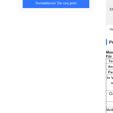
Kontaktieren Sie uns jetzt
Ef
H
P
Mas
Für
Te
An
Pa
In 
s
G
Vor