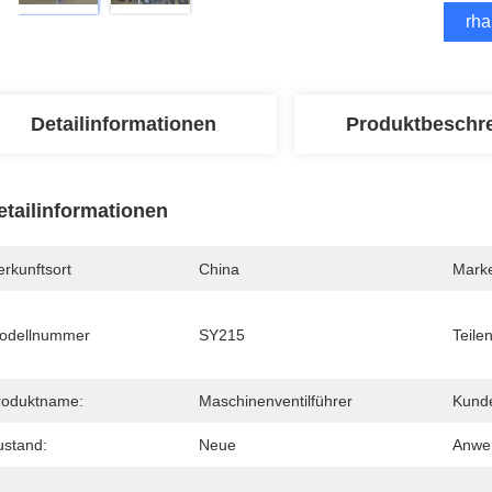
Erha
Detailinformationen
Produktbeschr
etailinformationen
rkunftsort
China
Mark
odellnummer
SY215
Teile
roduktname:
Maschinenventilführer
Kunde
ustand:
Neue
Anwe