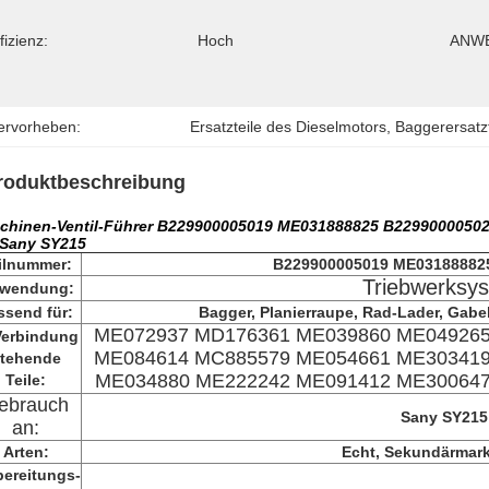
fizienz:
Hoch
ANWE
ervorheben:
Ersatzteile des Dieselmotors
, 
Baggerersatzt
roduktbeschreibung
chinen-Ventil-Führer B229900005019 ME031888825 B2299000050
 Sany SY215
ilnummer:
B229900005019 ME03188882
Triebwerksy
wendung:
ssend für:
Bagger, Planierraupe, Rad-Lader, Gabels
ME072937 MD176361 ME039860 ME049265
Verbindung
ME084614 MC885579 ME054661 ME303419
tehende
ME034880 ME222242 ME091412 ME300647
Teile:
ebrauch
Sany SY215
an:
Arten:
Echt, Sekundärmark
bereitungs-