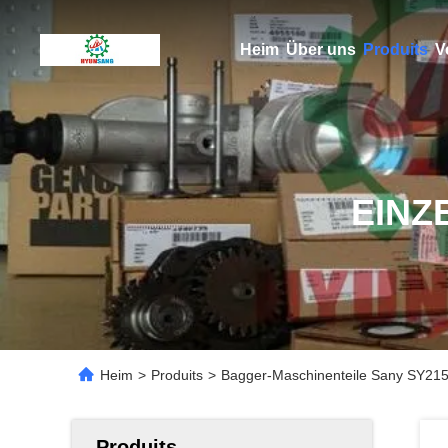
Heim
Über uns
Produits
V
EINZ
Heim
>
Produits
>
Bagger-Maschinenteile Sany SY21
Produits