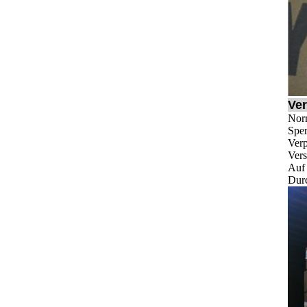
Ver
Norm
Sper
Ver
Vers
Auf 
Durc