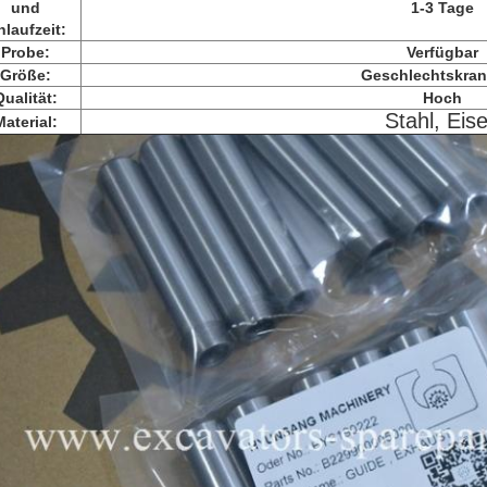
und
1-3 Tage
laufzeit:
Probe:
Verfügbar
Größe:
Geschlechtskran
Qualität:
Hoch
Stahl, Eis
Material: