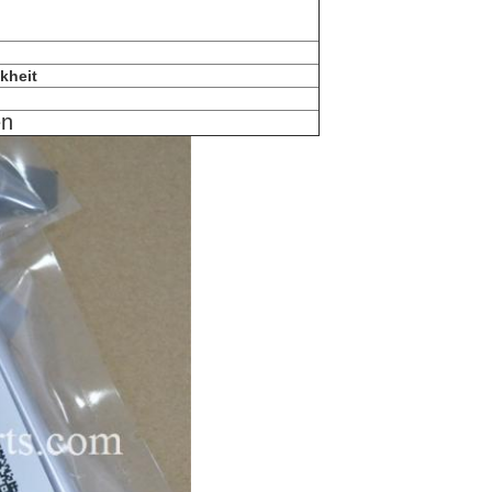
kheit
en