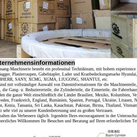
ternehmensinformationen
sang-Maschinerie besteht ein professinal Technikteam, mit hohem experirence
Bagger, Planierraupen, Gabelstapler, Lader und Kranbedeckungsmarke
Hyundai
BHERR, SANY, XCMG, XGMA, LIUGONG, SHANTUI, etc.
sind mit vollständiger Auswahl von Dateninformationen für die Maschinenteile, d
, die Gang- u. Reduziererteile, die Zylinderteile, die Eimerteile, die Fahrerhau
en die ganze Welt einschließlich die Länder Brasilien, Mexiko, Kolumbien, Ve
eden, Frankreich, England, Rumänien, Spanien, Portugal, Ukraine, Litauen, No
n, Kenia, Tansania, Sri Lanka, Kasachstan, Pakistan, Birma, Thailand, Vitenam,
t sehr viel zu unserer Kundenbetreuung und zu großen Vertrauen.
halten das Verbessern täglich. Irgendein Ihres encouragament in der Untersuchu
herzliches Willkommen Ihr Besuchen und Beratung auf Ihren erforderlichen Tei