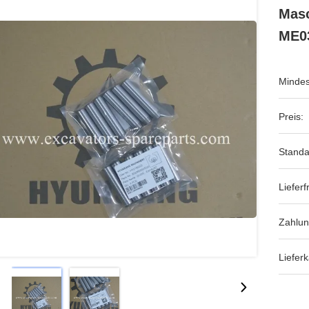
Masc
ME0
Mindes
Preis:
Standa
Lieferfr
Zahlu
Lieferk