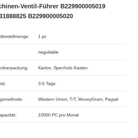
hinen-Ventil-Führer B229900005019
31888825 B229900005020
tbestellmenge:
1 pc
negotiable
rdverpackung:
Karton, Sperrholz-Kasten
ist:
3-5 Tage
ngsmethode:
Western Union, T/T, MoneyGram, Paypal
apazität:
10000 PC pro Monat