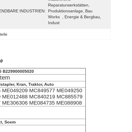
Reparaturwerkstätten, 
NDBARE INDUSTRIEN:
Produktionsanlage, Bau 
Works  , Energie & Bergbau, 
Indust
eile
20
5 B229900005020
stem
tapler, Kran, Traktor, Auto
 ME049209 MC849577 ME049250
 ME012488 MC840219 MC885579
 ME306306 ME084735 ME088908
t, Soem