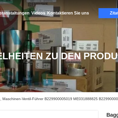
eranstaltungen
Videos
Kontaktieren Sie uns
Zita
ELHEITEN ZU DEN PROD
5, Maschinen-Ventil-Führer B229900005019 ME031888825 B2299000
Bagg