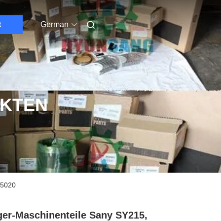
t
German
UKTEN
05020
er-Maschinenteile Sany SY215,