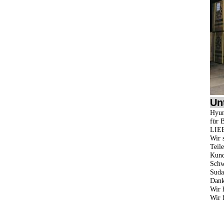
Un
Hyun
für 
LIE
Wir 
Teile
Kund
Schw
Suda
Dank
Wir 
Wir 