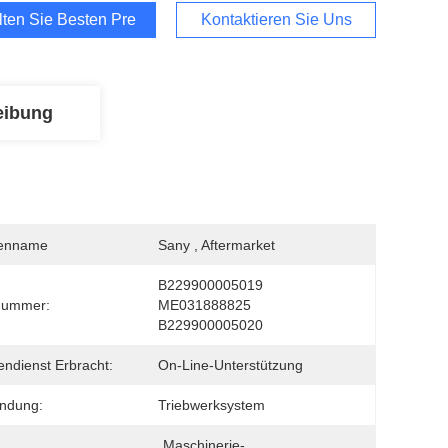
lten Sie Besten Preis
Kontaktieren Sie Uns
eibung
enname
Sany , Aftermarket
B229900005019 
nummer:
ME031888825 
B229900005020
ndienst Erbracht:
On-Line-Unterstützung
ndung:
Triebwerksystem
Maschinerie-