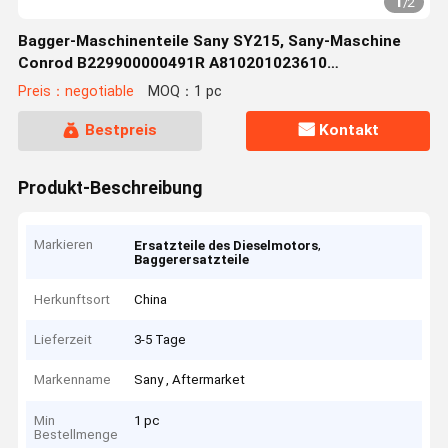
1
/
2
Bagger-Maschinenteile Sany SY215, Sany-Maschine
Conrod B229900000491R A810201023610
B229900003239
Preis：negotiable
MOQ：1 pc
Bestpreis
Kontakt
Produkt-Beschreibung
Markieren
,
Ersatzteile des Dieselmotors
Baggerersatzteile
Herkunftsort
China
Lieferzeit
3-5 Tage
Markenname
Sany , Aftermarket
Min
1 pc
Bestellmenge