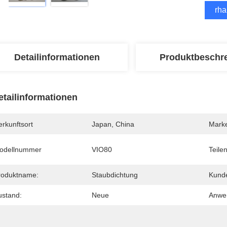
Erha
Detailinformationen
Produktbeschr
etailinformationen
rkunftsort
Japan, China
Mark
odellnummer
VIO80
Teile
roduktname:
Staubdichtung
Kunde
ustand:
Neue
Anwe