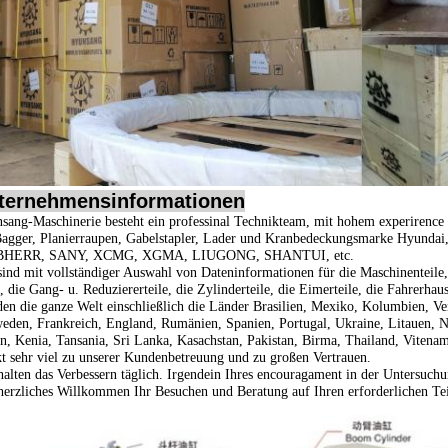
ternehmensinformationen
sang-Maschinerie besteht ein professinal Technikteam, mit hohem experirence
Bagger, Planierraupen, Gabelstapler, Lader und Kranbedeckungsmarke
Hyundai
BHERR, SANY, XCMG, XGMA, LIUGONG, SHANTUI, etc.
sind mit vollständiger Auswahl von Dateninformationen für die Maschinenteile, d
, die Gang- u. Reduziererteile, die Zylinderteile, die Eimerteile, die Fahrerhau
en die ganze Welt einschließlich die Länder Brasilien, Mexiko, Kolumbien, Ve
eden, Frankreich, England, Rumänien, Spanien, Portugal, Ukraine, Litauen, No
n, Kenia, Tansania, Sri Lanka, Kasachstan, Pakistan, Birma, Thailand, Vitenam,
t sehr viel zu unserer Kundenbetreuung und zu großen Vertrauen.
halten das Verbessern täglich. Irgendein Ihres encouragament in der Untersuchu
herzliches Willkommen Ihr Besuchen und Beratung auf Ihren erforderlichen Tei