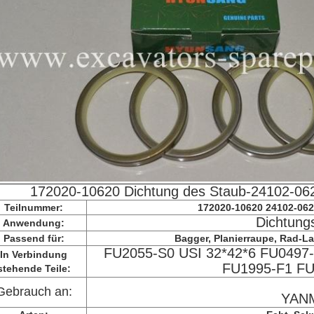
172020-10620 Dichtung des Staub-24102-0
Teilnummer:
172020-10620 24102-062
Dichtung
Anwendung:
Passend für:
Bagger, Planierraupe, Rad-Lad
FU2055-S0 USI 32*42*6 FU0497
In Verbindung
FU1995-F1 FU
stehende Teile:
Gebrauch an:
YAN