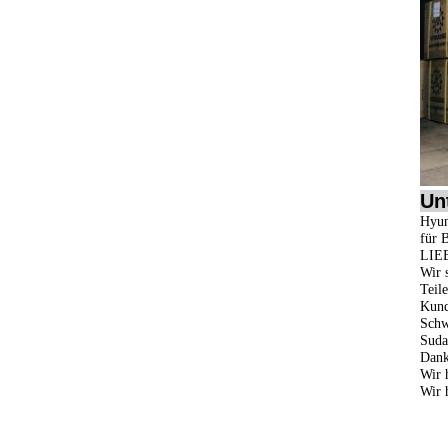
Un
Hyun
für 
LIE
Wir 
Teile
Kund
Schw
Suda
Dank
Wir 
Wir 