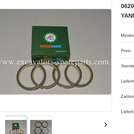
0620
YAN
Mindes
Preis:
Standa
Lieferfr
Zahlu
Lieferk