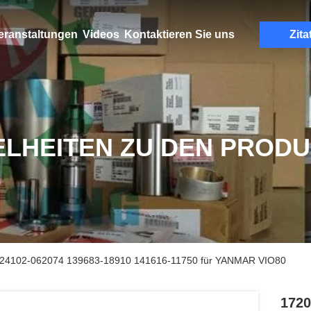
eranstaltungen
Videos
Kontaktieren Sie uns
Zita
ELHEITEN ZU DEN PROD
b-24102-062074 139683-18910 141616-11750 für YANMAR VIO80
1720