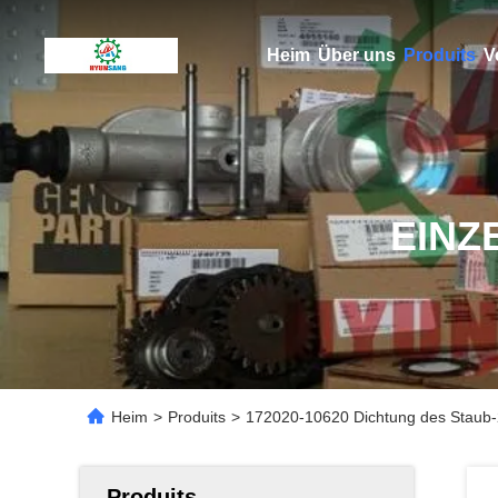
Heim
Über uns
Produits
V
EINZ
Heim
>
Produits
>
172020-10620 Dichtung des Stau
Produits