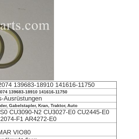
62074 139683-18910 141616-11750
074 139683-18910 141616-11750
s-Ausrüstungen
er, Gabelstapler, Kran, Traktor, Auto
-S0 CU3090-N2 CU3027-E0 CU2445-E0
2074-F1 AR4272-E0
MAR VIO80