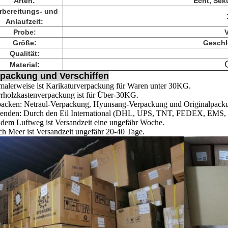
Arten:
Echt, Sek
rbereitungs- und
Anlaufzeit:
Probe:
V
Größe:
Geschl
Qualität:
Material:
packung und Verschiffen
alerweise ist Karikaturverpackung für Waren unter 30KG.
rholzkastenverpackung ist für Über-30KG.
packen: Netraul-Verpackung, Hyunsang-Verpackung und Originalpack
enden: Durch den Eil International (DHL, UPS, TNT, FEDEX, EMS, etc
dem Luftweg ist Versandzeit eine ungefähr Woche.
h Meer ist Versandzeit ungefähr 20-40 Tage.