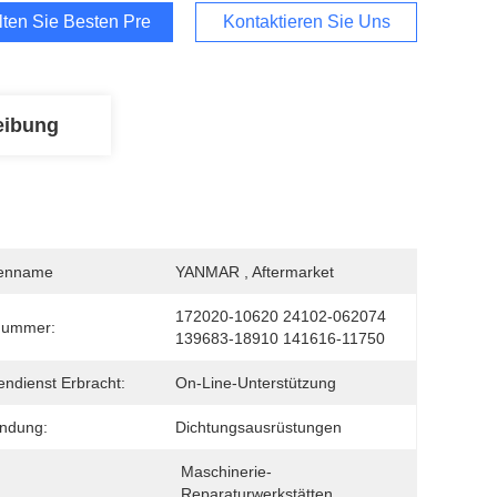
lten Sie Besten Preis
Kontaktieren Sie Uns
eibung
enname
YANMAR , Aftermarket
172020-10620 24102-062074 
nummer:
139683-18910 141616-11750
ndienst Erbracht:
On-Line-Unterstützung
ndung:
Dichtungsausrüstungen
Maschinerie-
Reparaturwerkstätten, 