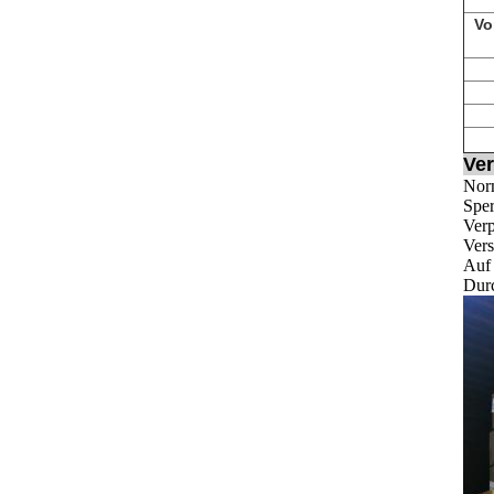
Vo
Ver
Norm
Sper
Ver
Vers
Auf 
Durc