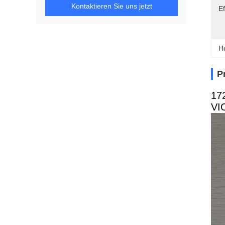
Kontaktieren Sie uns jetzt
Ef
H
P
17
VI