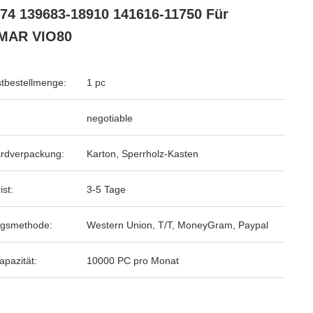
74 139683-18910 141616-11750 Für
MAR VIO80
tbestellmenge:
1 pc
negotiable
rdverpackung:
Karton, Sperrholz-Kasten
ist:
3-5 Tage
ngsmethode:
Western Union, T/T, MoneyGram, Paypal
apazität:
10000 PC pro Monat