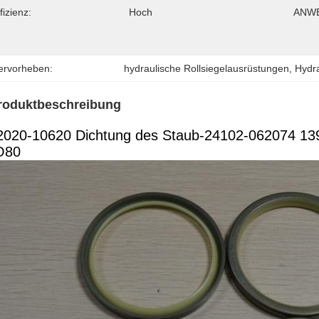
fizienz:
Hoch
ANWE
ervorheben:
hydraulische Rollsiegelausrüstungen
, 
Hydr
roduktbeschreibung
2020-10620 Dichtung des Staub-24102-062074 1
O80