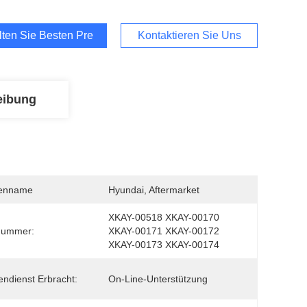
lten Sie Besten Preis
Kontaktieren Sie Uns
eibung
enname
Hyundai, Aftermarket
XKAY-00518 XKAY-00170 
nummer:
XKAY-00171 XKAY-00172 
XKAY-00173 XKAY-00174
ndienst Erbracht:
On-Line-Unterstützung