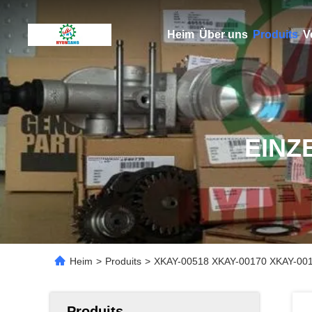
Heim
Über uns
Produits
V
EINZ
Heim
>
Produits
>
XKAY-00518 XKAY-00170 XKAY-0017
Produits