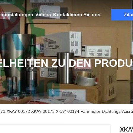
eranstaltungen
Videos
Kontaktieren Sie uns
Zita
ELHEITEN ZU DEN PROD
1 XKAY-00172 XKAY-00173 XKAY-00174 Fahrmotor-Dichtungs-Ausrüs
XKAY