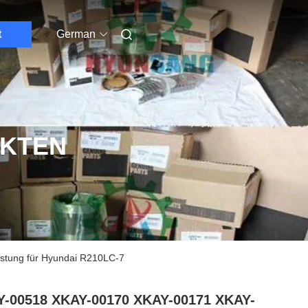
t
German
UKTEN
tung für Hyundai R210LC-7
-00518 XKAY-00170 XKAY-00171 XKAY-