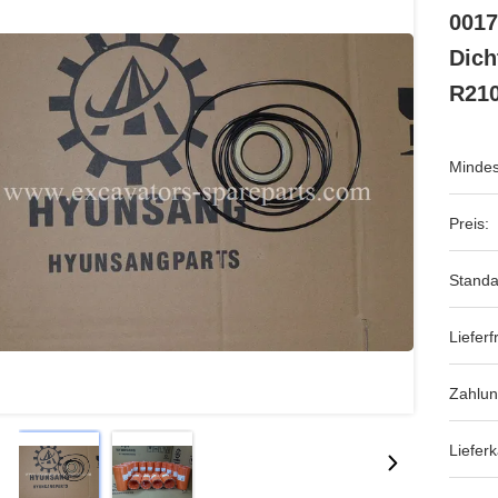
0017
Dich
R21
Mindes
Preis:
Standa
Lieferfr
Zahlu
Lieferk