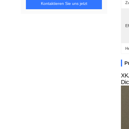
Z
Kontaktieren Sie uns jetzt
Ef
H
P
XK
Di