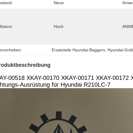
ustand:
Neue
Anwe
fizienz:
Hoch
ANWE
ervorheben:
Ersatzteile Hyundai-Baggers
, 
Hyundai-Gräb
roduktbeschreibung
AY-00518 XKAY-00170 XKAY-00171 XKAY-00172 X
chtungs-Ausrüstung für Hyundai R210LC-7