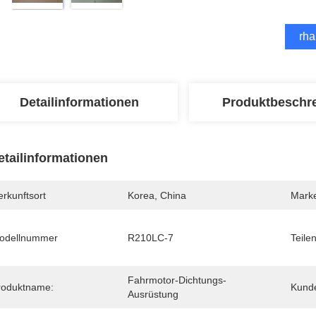
Erha
Detailinformationen
Produktbeschr
etailinformationen
rkunftsort
Korea, China
Mark
odellnummer
R210LC-7
Teile
Fahrmotor-Dichtungs-
roduktname:
Kunde
Ausrüstung