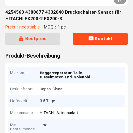
1
/
1
4254563 4380677 4332040 Druckschalter-Sensor für
HITACHI EX200-2 EX200-3
Preis：negotiable
MOQ：1 pc
Bestpreis
Kontakt
Produkt-Beschreibung
Markieren
,
Baggerreparatur Teile
Dieselmotor-End-Solenoid
Herkunftsort
Japan, China
Lieferzeit
3-5 Tage
Markenname
HITACH , Aftermarket
Min
1 pc
Bestellmenge