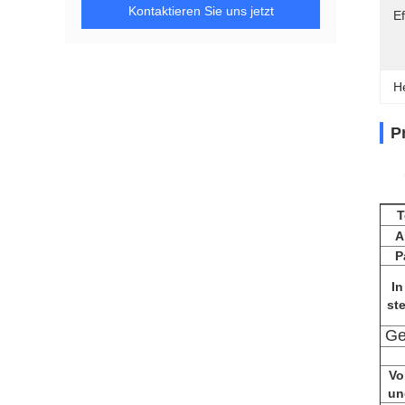
Kontaktieren Sie uns jetzt
Ef
H
P
T
A
P
In
st
Ge
Vo
un