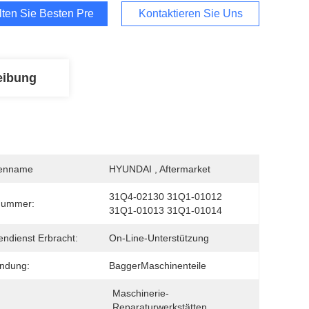
lten Sie Besten Preis
Kontaktieren Sie Uns
eibung
enname
HYUNDAI , Aftermarket
31Q4-02130 31Q1-01012 
nummer:
31Q1-01013 31Q1-01014
ndienst Erbracht:
On-Line-Unterstützung
ndung:
BaggerMaschinenteile
Maschinerie-
Reparaturwerkstätten, 