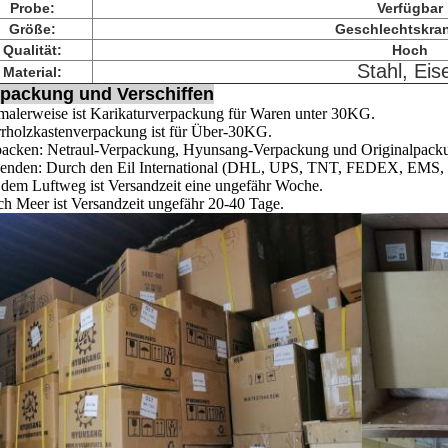
Probe:
Verfügbar
Größe:
Geschlechtskran
Qualität:
Hoch
Stahl, Eis
Material:
packung und Verschiffen
alerweise ist Karikaturverpackung für Waren unter 30KG.
rholzkastenverpackung ist für Über-30KG.
packen: Netraul-Verpackung, Hyunsang-Verpackung und Originalpack
enden: Durch den Eil International (DHL, UPS, TNT, FEDEX, EMS, etc
dem Luftweg ist Versandzeit eine ungefähr Woche.
h Meer ist Versandzeit ungefähr 20-40 Tage.