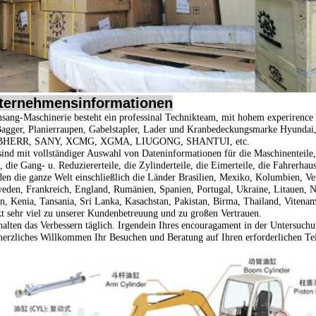
ternehmensinformationen
sang-Maschinerie besteht ein professinal Technikteam, mit hohem experirence
Bagger, Planierraupen, Gabelstapler, Lader und Kranbedeckungsmarke
Hyundai
BHERR, SANY, XCMG, XGMA, LIUGONG, SHANTUI, etc.
sind mit vollständiger Auswahl von Dateninformationen für die Maschinenteile, d
, die Gang- u. Reduziererteile, die Zylinderteile, die Eimerteile, die Fahrerhau
en die ganze Welt einschließlich die Länder Brasilien, Mexiko, Kolumbien, Ve
eden, Frankreich, England, Rumänien, Spanien, Portugal, Ukraine, Litauen, No
n, Kenia, Tansania, Sri Lanka, Kasachstan, Pakistan, Birma, Thailand, Vitenam,
t sehr viel zu unserer Kundenbetreuung und zu großen Vertrauen.
halten das Verbessern täglich. Irgendein Ihres encouragament in der Untersuchu
herzliches Willkommen Ihr Besuchen und Beratung auf Ihren erforderlichen Tei