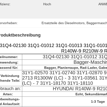
fizienz:
Hoch
ANWE
ervorheben:
Ersatzteile des Dieselmotors
, 
Baggermaschi
roduktbeschreibung
31Q4-02130 31Q1-01012 31Q1-01013 31Q1-01014
R140W-9 R210W-9 
31Q4-02130 31Q1-01012 31Q
eilnummer:
Bagger-Maschin
nwendung:
assend für:
Bagger, Planierraupe, Rad-Lader, Gabel
31Y1-02570 31Y1-02740 31Y1-02870 9
 Verbindung
2713 R1300W (LC) - 3 31Y1-03561 31
ehende Teile:
(LC) - 7 31Y1-18170 31Y1-18110
HYUNDAI R140W-9 R21
brauch an:
Arten:
Echt, Sekundärmar
rbereitungs-
1-3 Tage
d Anlaufzeit: