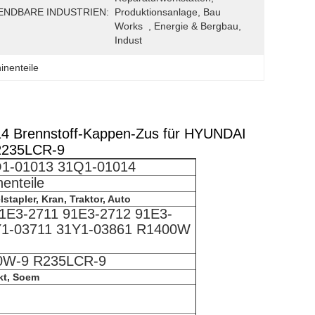
NDBARE INDUSTRIEN:
Produktionsanlage, Bau 
Works  , Energie & Bergbau, 
Indust
nenteile
 Brennstoff-Kappen-Zus für HYUNDAI
R235LCR-9
1-01013 31Q1-01014
enteile
stapler, Kran, Traktor, Auto
1E3-2711 91E3-2712 91E3-
Y1-03711 31Y1-03861 R1400W
0W-9 R235LCR-9
kt, Soem