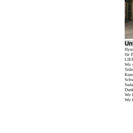
Un
Hyun
für 
LIE
Wir 
Teile
Kund
Schw
Suda
Dank
Wir 
Wir 