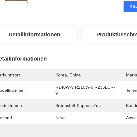
Erha
Detailinformationen
Produktbeschr
etailinformationen
rkunftsort
Korea, China
Mark
R140W-9 R210W-9 R235LCR-
odellnummer
Teile
9
roduktname:
Brennstoff-Kappen-Zus
Kunde
ustand:
Neue
Anwe