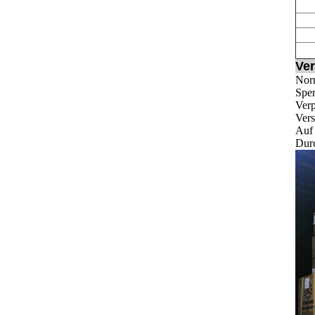
Ver
Norm
Sper
Ver
Vers
Auf 
Durc