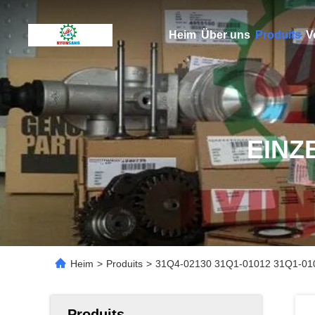
Heim
Über uns
Produits
V
EINZ
Heim
>
Produits
>
31Q4-02130 31Q1-01012 31Q1-010
Produits