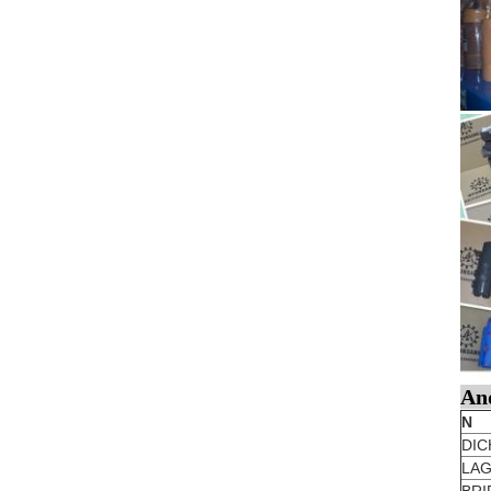
And
N
DI
LAG
BRI