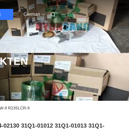
t
German
UKTEN
0W-9 R235LCR-9
-02130 31Q1-01012 31Q1-01013 31Q1-