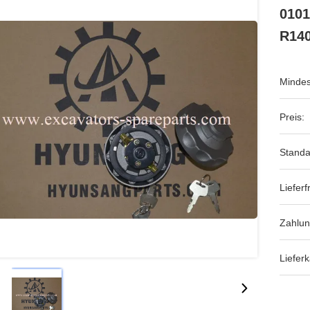
0101
R14
Mindes
Preis:
Standa
Lieferfr
Zahlu
Lieferk