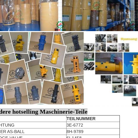
ere hotselling Maschinerie-Teile
TEILNUMMER
CHTUNG
3E-6772
ER AS-BALL
8H-9789
DGE-VALVE
6I-1458