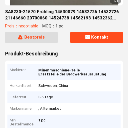
1
/
1
SA8230-21570 Frühling 14530079 14532726 14532726
21146660 20700060 14524738 14562193 14532362
11705336 14589135
Preis：negotiable
MOQ：1 pc
Bestpreis
Kontakt
Produkt-Beschreibung
Markieren
,
Minenmaschiene-Teile
Ersatzteile der Bergwerksausrüstung
Herkunftsort
Schweden, China
Lieferzeit
3-5 Tage
Markenname
, Aftermarket
Min
1 pc
Bestellmenge