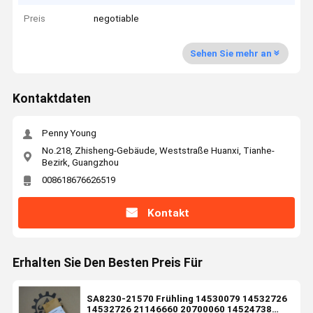
Preis
negotiable
Sehen Sie mehr an
Kontaktdaten
Penny Young
No.218, Zhisheng-Gebäude, Weststraße Huanxi, Tianhe-
Bezirk, Guangzhou
008618676626519
Kontakt
Erhalten Sie Den Besten Preis Für
SA8230-21570 Frühling 14530079 14532726
14532726 21146660 20700060 14524738