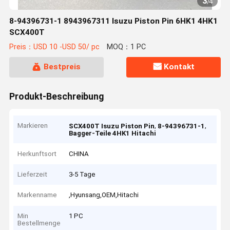
4
/
4
8-94396731-1 8943967311 Isuzu Piston Pin 6HK1 4HK1
SCX400T
Preis：USD 10 -USD 50/ pc
MOQ：1 PC
Bestpreis
Kontakt
Produkt-Beschreibung
Markieren
,
,
SCX400T Isuzu Piston Pin
8-94396731-1
Bagger-Teile 4HK1 Hitachi
Herkunftsort
CHINA
Lieferzeit
3-5 Tage
Markenname
,Hyunsang,OEM,Hitachi
Min
1 PC
Bestellmenge