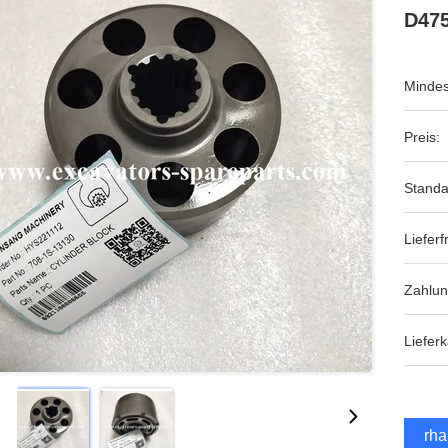
D47
Mindes
Preis:
Standa
Lieferfr
Zahlu
Lieferk
Erha