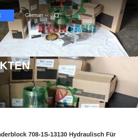
t
German
UKTEN
nderblock 708-1S-13130 ​​Hydraulisch Für