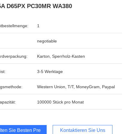
5A D65PX PC30MR WA380
tbestellmenge:
1
negotiable
rdverpackung:
Karton, Sperrholz-Kasten
ist:
3-5 Werktage
ngsmethode:
Western Union, T/T, MoneyGram, Paypal
apazität:
100000 Stück pro Monat
lten Sie Besten Preis
Kontaktieren Sie Uns