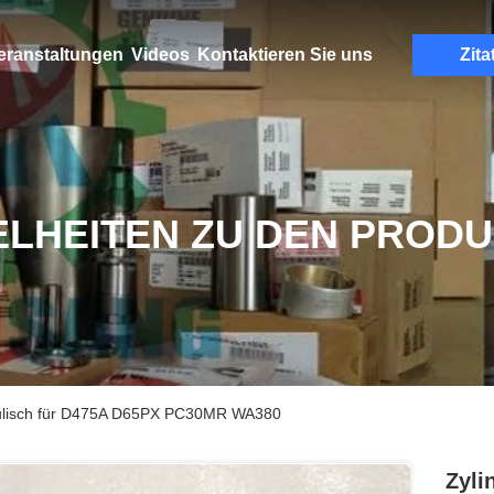
eranstaltungen
Videos
Kontaktieren Sie uns
Zita
ELHEITEN ZU DEN PROD
raulisch für D475A D65PX PC30MR WA380
Zyli