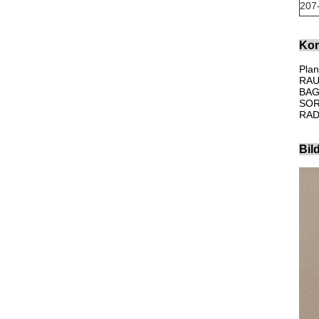
207
Kom
Pla
RAU
BAG
SOR
RAD
Bild