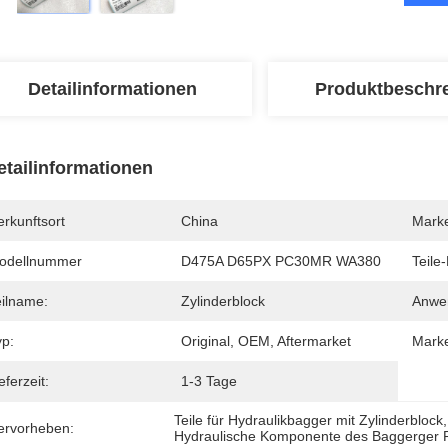
Detailinformationen
Produktbeschr
etailinformationen
rkunftsort
China
Mark
odellnummer
D475A D65PX PC30MR WA380
Teile-
eilname:
Zylinderblock
Anwe
yp:
Original, OEM, Aftermarket
Mark
eferzeit:
1-3 Tage
Teile für Hydraulikbagger mit Zylinderblock
,
ervorheben:
Hydraulische Komponente des Baggerge