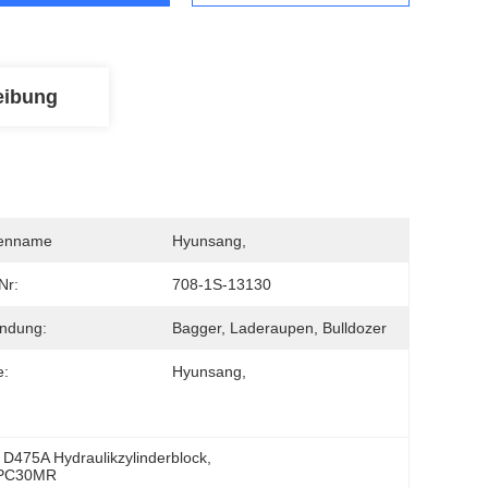
eibung
enname
Hyunsang, 
Nr:
708-1S-13130
ndung:
Bagger, Laderaupen, Bulldozer
e:
Hyunsang,
 
D475A Hydraulikzylinderblock
, 
r PC30MR