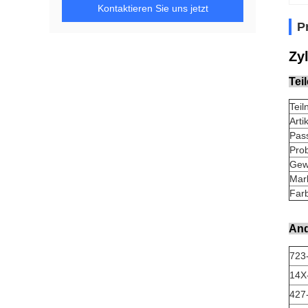
Kontaktieren Sie uns jetzt
P
Zy
Tei
Teil
Arti
Pass
Prob
Gewi
Mar
Farb
And
723
14X
427