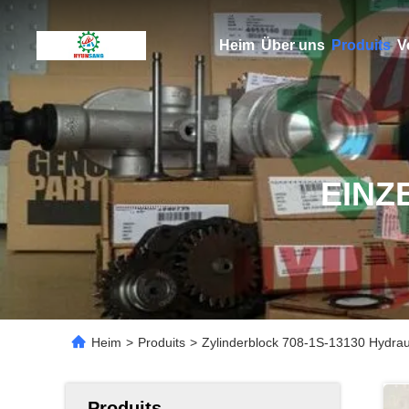
Heim
Über uns
Produits
V
EINZ
Heim
>
Produits
>
Zylinderblock 708-1S-13130 ​​Hyd
Produits