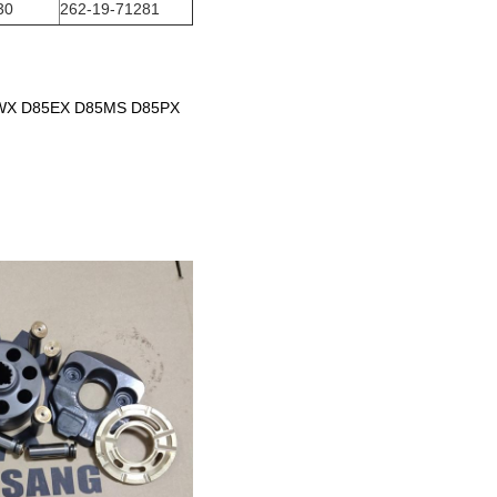
30
262-19-71281
5WX D85EX D85MS D85PX