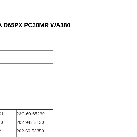
475A D65PX PC30MR WA380
01
23C-60-65230
40
202-943-5130
21
262-60-58350