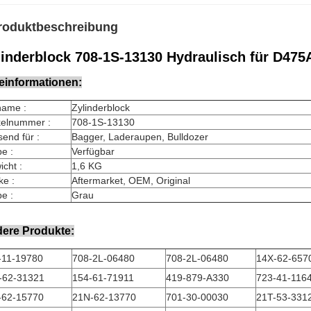
roduktbeschreibung
linderblock 708-1S-13130 ​​Hydraulisch für D
leinformationen:
name :
Zylinderblock
kelnummer :
708-1S-13130
end für :
Bagger, Laderaupen, Bulldozer
e :
Verfügbar
cht :
1,6 KG
ke :
Aftermarket, OEM, Original
e :
Grau
ere Produkte:
-11-19780
708-2L-06480
708-2L-06480
14X-62-657
-62-31321
154-61-71911
419-879-A330
723-41-116
-62-15770
21N-62-13770
701-30-00030
21T-53-331