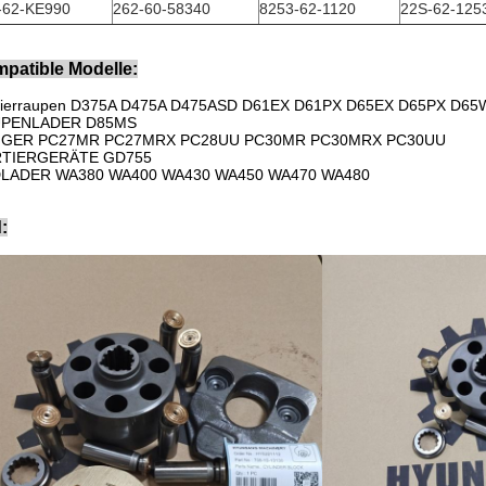
-62-KE990
262-60-58340
8253-62-1120
22S-62-125
patible Modelle:
nierraupen D375A D475A D475ASD D61EX D61PX D65EX D65PX D6
PENLADER D85MS
GER PC27MR PC27MRX PC28UU PC30MR PC30MRX PC30UU
TIERGERÄTE GD755
LADER WA380 WA400 WA430 WA450 WA470 WA480
: