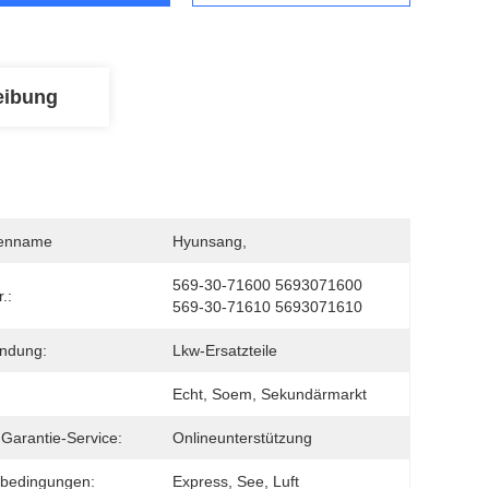
eibung
enname
Hyunsang, 
569-30-71600 5693071600 
r.:
569-30-71610 5693071610
ndung:
Lkw-Ersatzteile
Echt, Soem, Sekundärmarkt
Garantie-Service:
Onlineunterstützung
rbedingungen:
Express, See, Luft