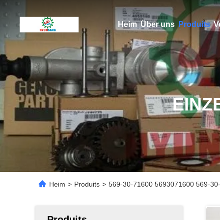
Heim
Über uns
Produits
V
EINZ
Heim
>
Produits
>
569-30-71600 5693071600 569-30
Produits