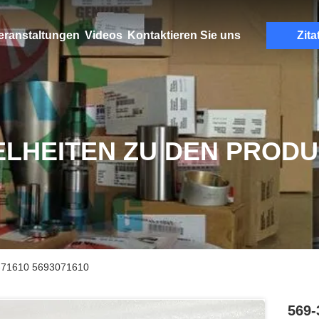
eranstaltungen
Videos
Kontaktieren Sie uns
Zita
ELHEITEN ZU DEN PROD
-71610 5693071610
569-