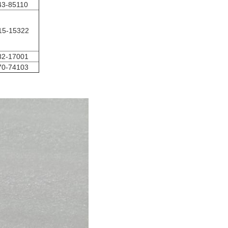
43-85110
15-15322
82-17001
70-74103