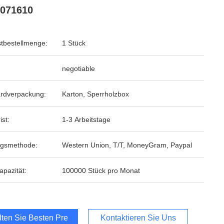
071610
tbestellmenge:
1 Stück
negotiable
rdverpackung:
Karton, Sperrholzbox
ist:
1-3 Arbeitstage
ngsmethode:
Western Union, T/T, MoneyGram, Paypal
apazität:
100000 Stück pro Monat
lten Sie Besten Preis
Kontaktieren Sie Uns