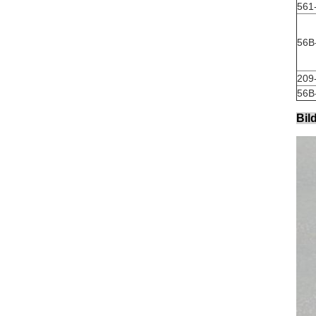
561
56B
209
56B
Bil