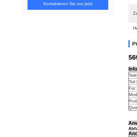
Kontaktieren Sie uns jetzt
Z
H
P
56
Inf
Tei
Tei
Für:
Mode
Pro
Qual
Anw
Abf
And