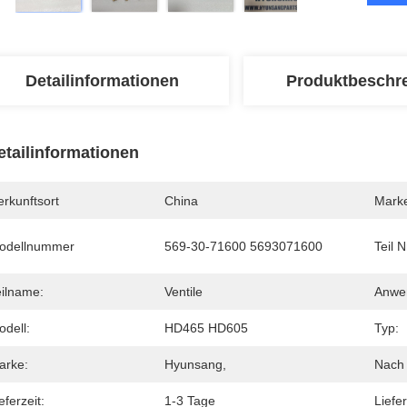
Detailinformationen
Produktbeschr
etailinformationen
rkunftsort
China
Mark
odellnummer
569-30-71600 5693071600
Teil N
eilname:
Ventile
Anwe
odell:
HD465 HD605
Typ:
arke:
Hyunsang,
Nach 
eferzeit:
1-3 Tage
Liefe