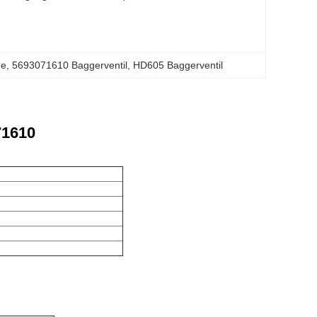
ne
, 
5693071610 Baggerventil
, 
HD605 Baggerventil
71610