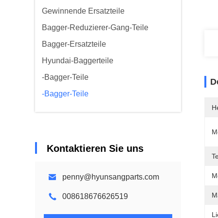
Gewinnende Ersatzteile
Bagger-Reduzierer-Gang-Teile
Bagger-Ersatzteile
Hyundai-Baggerteile
-Bagger-Teile
D
-Bagger-Teile
He
M
Kontaktieren Sie uns
T
M
penny@hyunsangparts.com
M
008618676626519
Li