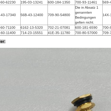
-60-62230
195-03-13241
600-184-1350
700-93-11461
569-
Die in Absatz 1
genannten
-43-17340
56B-43-12400
709-90-54800
14X-
Bedingungen
gelten nicht.
-60-71100
6162-13-5320
702-21-07081
600-181-6590
700-
-60-11400
714-23-15551
41E-35-11780
700-80-57000
709-
der: