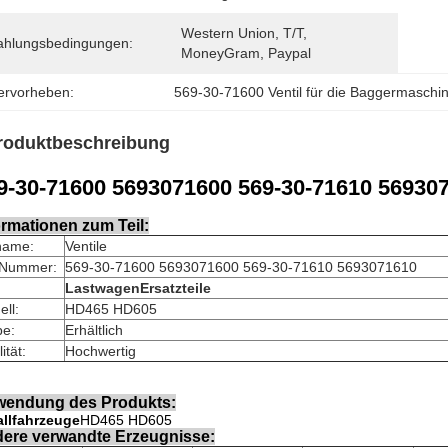
Western Union, T/T, 
ahlungsbedingungen:
MoneyGram, Paypal
ervorheben:
569-30-71600 Ventil für die Baggermaschi
roduktbeschreibung
9-30-71600 5693071600 569-30-71610 56930
ormationen zum Teil:
lname:
Ventile
l Nummer:
569-30-71600 5693071600 569-30-71610 5693071610
Lastwagen
Ersatzteile
ll:
HD465 HD605
be:
Erhältlich
ität:
Hochwertig
endung des Produkts:
allfahrzeuge
HD465 HD605
ere verwandte Erzeugnisse: