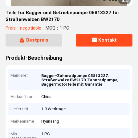
3
/
4
Teile für Bagger und Getriebepumpe 05813227 für
Straßenwalzen BW217D
Preis：negotiable
MOQ：1 PC
Bestpreis
Kontakt
Produkt-Beschreibung
Markieren
,
Bagger-Zahnradpumpe 05813227
,
Straßenwalze BW217D Zahnradpumpe
Baggermotorteile mit Garantie
Herkunftsort
China
Lieferzeit
1-3 Werktage
Markenname
Hyunsang
Min
1 PC